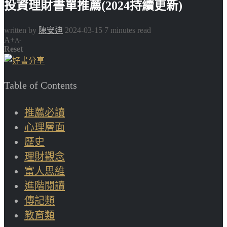
投資理財書單推薦(2024持續更新)
written by
陳安迪
2024-03-15
7 minutes read
A+
A-
Reset
Table of Contents
推薦必讀
心理層面
歷史
理財觀念
富人思維
進階閱讀
傳記類
教育類