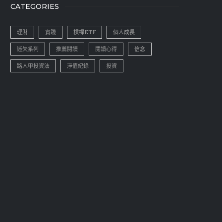
CATEGORIES
理財
實踐
槓桿ETF
個人成長
迷失系列
推薦閱讀
閱讀心得
信念
路人甲投資法
淨值紀錄
投資