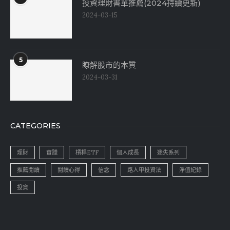
投資理財書單推薦(2024持續更新)
2024-03-15
5
瞭解股市的本質
2024-03-31
CATEGORIES
理財
實踐
槓桿ETF
個人成長
迷失系列
推薦閱讀
閱讀心得
信念
路人甲投資法
淨值紀錄
投資