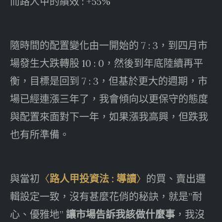
而路人甲的績效 : +55%
隨時間的配置變化由一開始的 7 : 3，到四月市
場發生大跌轉股 10 : 0，然後到年底陸續再平
衡，目標是回到 7 : 3，但基於更大的週期，市
場已經連漲三年了，我會傾向以更保守的態度
與配置來面對下一年，如果漲我高興，但跌我
也有所準備。
與當初
〈
路人甲投資法 : 導讀
〉
的買、賣出邏
輯設定一致，沒有甚麼花俏的秘訣，就是”耐
心、優雅地”
讓市場告訴我該做什麼事
，我沒